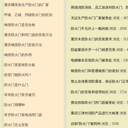
·重庆哪里有生产防火门的厂家
·
商场消防演练，员工加深对防火门、
·甲级、乙级、丙级防火门的区别
·
无证生产防火门厂家被查处
浏览：367
·钢质防火门是否合格
·
防火门不允许上一般的锁
浏览：2958
·重庆防火门和闭门器的安装方法
·
重庆木质防火门的安装要求
浏览：512
·重庆钢质防火门安装方法
·
防盗窗或许开一小门就更完美
浏览：4
·钢质防火门的作用
·
电梯楼未安装防火门被查处
浏览：520
·防火门里面有防火板
·
钢质防火门和普通钢质门的差别
浏览：
·卧室门能防火吗？
·
禁止在堵塞消防通道，保证防火门正
·防火门是什么门
·
防火门的安装和使用知识
浏览：2724
·常闭防火门常开被罚
·
擅自拆除防火门闭门器被查处
浏览：3
·防火门用哪种
·
重庆江津对消防产品进行大检查
浏览：
·常开防火门装电动闭门器
·
自制“防火门”被刑拘
浏览：3358
·防火门怎么安装